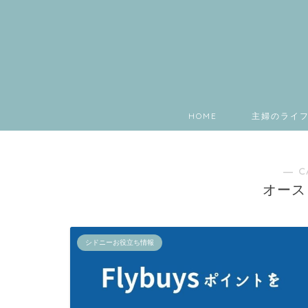
HOME
主婦のライ
― C
オース
シドニーお役立ち情報