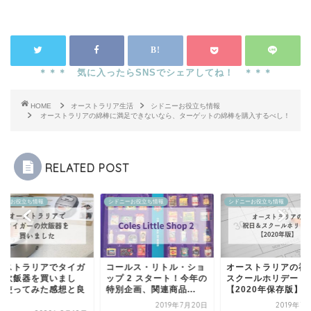
HOME
オーストラリア生活
シドニーお役立ち情報
オーストラリアの綿棒に満足できないなら、ターゲットの綿棒を購入するべし！
RELATED POST
ニーお役立ち情報
シドニーお役立ち情報
シドニーお役立ち情報
ーストラリアでタイガ
コールス・リトル・ショ
オーストラリアの祝
の炊飯器を買いまし
ップ 2 スタート！今年の
スクールホリデー
！使ってみた感想と良
特別企画、関連商品...
【2020年保存版】
.
2019年7月20日
2019年7